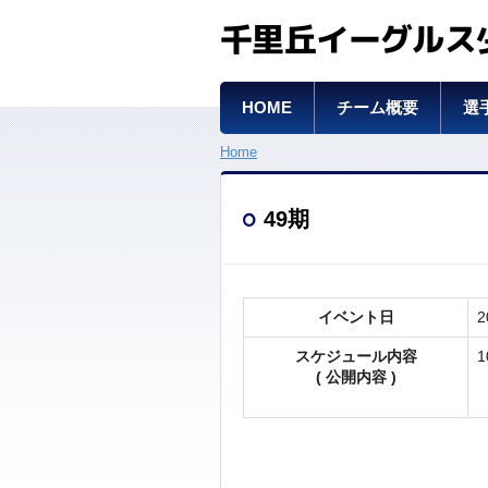
千里丘イーグルス
HOME
チーム概要
選
Home
49期
イベント日
2
スケジュール内容
( 公開内容 )