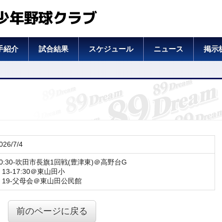
少年野球クラブ
手紹介
試合結果
スケジュール
ニュース
掲示
026/7/4
10:30-吹田市長旗1回戦(豊津東)＠高野台G
13-17:30＠東山田小
19-父母会＠東山田公民館
前のページに戻る