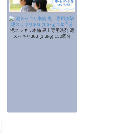
泥スッキリ本舗 黒土専用洗剤 泥
スッキリ303 (1.3kg) 130回分