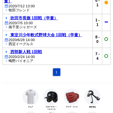
0
-
童）
1
2020/7/12 13:00
牧田フレンド
吹田市長旗 1回戦（学童）
1
-
2020/7/5 10:00
1
南千里ジャガーズ
東淀川少年軟式野球大会 1回戦（学童）
8
-
2020/6/28 14:00
0
西淀イーグルス
西部新人戦 1回戦
7
-
2020/2/24 14:00
4
鴫野パイオニア
1