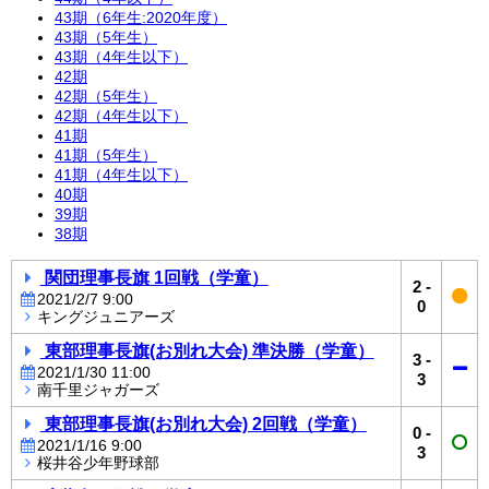
43期（6年生:2020年度）
43期（5年生）
43期（4年生以下）
42期
42期（5年生）
42期（4年生以下）
41期
41期（5年生）
41期（4年生以下）
40期
39期
38期
関団理事長旗 1回戦（学童）
2
-
2021/2/7 9:00
0
キングジュニアーズ
東部理事長旗(お別れ大会) 準決勝（学童）
3
-
2021/1/30 11:00
3
南千里ジャガーズ
東部理事長旗(お別れ大会) 2回戦（学童）
0
-
2021/1/16 9:00
3
桜井谷少年野球部