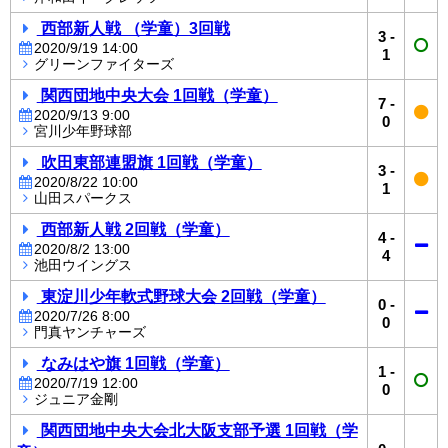
西部新人戦 （学童）3回戦
3
-
2020/9/19 14:00
1
グリーンファイターズ
関西団地中央大会 1回戦（学童）
7
-
2020/9/13 9:00
0
宮川少年野球部
吹田東部連盟旗 1回戦（学童）
3
-
2020/8/22 10:00
1
山田スパークス
西部新人戦 2回戦（学童）
4
-
2020/8/2 13:00
4
池田ウイングス
東淀川少年軟式野球大会 2回戦（学童）
0
-
2020/7/26 8:00
0
門真ヤンチャーズ
なみはや旗 1回戦（学童）
1
-
2020/7/19 12:00
0
ジュニア金剛
関西団地中央大会北大阪支部予選 1回戦（学