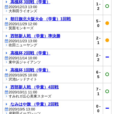
高槻杯 3回戦（学童）
1
-
2020/12/13 13:00
2
大和田ライオンズ
朝日旗北大阪大会 （学童）1回戦
5
-
2020/11/29 12:00
0
箕面モンキーズ
西部新人戦 （学童）準決勝
2
-
2020/11/23 13:00
1
吹田ニューヤング
高槻杯 2回戦（学童）
2
-
2020/11/14 10:00
2
東中浜ジャイアンツ
高槻杯 1回戦（学童）
6
-
2020/10/25 10:00
5
沢池レッドナイト
西部新人戦 （学童）4回戦
7
-
2020/10/11 11:00
1
すみれガ丘心美東スターズ
なみはや旗 （学童）2回戦
0
-
2020/10/5 13:00
0
岸和田イーグレッツ