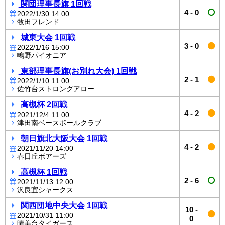
関団理事長旗 1回戦
4
-
0
2022/1/30 14:00
牧田フレンド
城東大会 1回戦
3
-
0
2022/1/16 15:00
鴫野パイオニア
東部理事長旗(お別れ大会) 1回戦
2
-
1
2022/1/10 11:00
佐竹台ストロングアロー
高槻杯 2回戦
4
-
2
2021/12/4 11:00
津田南ベースボールクラブ
朝日旗北大阪大会 1回戦
4
-
2
2021/11/20 14:00
春日丘ボアーズ
高槻杯 1回戦
2
-
6
2021/11/13 12:00
沢良宜シャークス
関西団地中央大会 1回戦
10
-
2021/10/31 11:00
0
晴美台タイガース