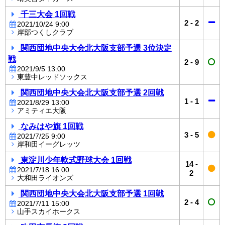
千三大会 1回戦
2
-
2
2021/10/24 9:00
岸部つくしクラブ
関西団地中央大会北大阪支部予選 3位決定
戦
2
-
9
2021/9/5 13:00
東豊中レッドソックス
関西団地中央大会北大阪支部予選 2回戦
1
-
1
2021/8/29 13:00
アミティエ大阪
なみはや旗 1回戦
3
-
5
2021/7/25 9:00
岸和田イーグレッツ
東淀川少年軟式野球大会 1回戦
14
-
2021/7/18 16:00
2
大和田ライオンズ
関西団地中央大会北大阪支部予選 1回戦
2
-
4
2021/7/11 15:00
山手スカイホークス