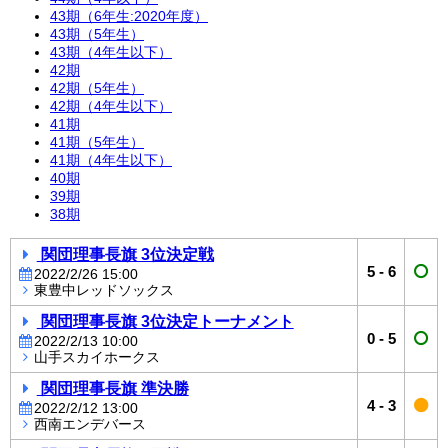
43期（6年生:2020年度）
43期（5年生）
43期（4年生以下）
42期
42期（5年生）
42期（4年生以下）
41期
41期（5年生）
41期（4年生以下）
40期
39期
38期
関団理事長旗 3位決定戦
5
-
6
2022/2/26 15:00
東豊中レッドソックス
関団理事長旗 3位決定トーナメント
0
-
5
2022/2/13 10:00
山手スカイホークス
関団理事長旗 準決勝
4
-
3
2022/2/12 13:00
西南エンデバース