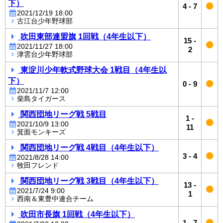
下）
4
-
7
2021/12/19 18:00
古江台少年野球部
吹田東部連盟旗 1回戦（4年生以下）
15
-
2021/11/27 18:00
2
津雲台少年野球部
東淀川少年軟式野球大会 1戦目（4年生以
下）
0
-
9
2021/11/7 12:00
柴島タイガース
関西団地リーグ戦 5戦目
1
-
2021/10/9 13:00
11
箕面モンキーズ
関西団地リーグ戦 4戦目（4年生以下）
3
-
4
2021/8/28 14:00
牧田フレンド
関西団地リーグ戦 3戦目（4年生以下）
13
-
2021/7/24 9:00
1
西南＆東豊中連合チーム
吹田市長旗 1回戦（4年生以下）
1
-
7