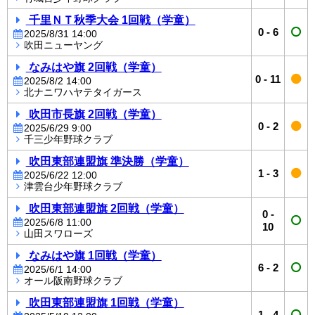
千里ＮＴ秋季大会 1回戦（学童）
0
-
6
2025/8/31 14:00
吹田ニューヤング
なみはや旗 2回戦（学童）
0
-
11
2025/8/2 14:00
北ナニワハヤテタイガース
吹田市長旗 2回戦（学童）
0
-
2
2025/6/29 9:00
千三少年野球クラブ
吹田東部連盟旗 準決勝（学童）
1
-
3
2025/6/22 12:00
津雲台少年野球クラブ
吹田東部連盟旗 2回戦（学童）
0
-
2025/6/8 11:00
10
山田スワローズ
なみはや旗 1回戦（学童）
6
-
2
2025/6/1 14:00
オール阪南野球クラブ
吹田東部連盟旗 1回戦（学童）
1
-
4