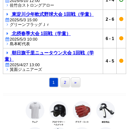
2025/5/10 12:00
佐竹台ストロングアロー
東淀川少年軟式野球大会 1回戦（学童）
2
-
6
2025/5/3 15:00
グリーンフラッグＪｒ
北摂春季大会 1回戦（学童）
6
-
1
2025/5/3 10:00
島本町代表
朝日旗千里ニュータウン大会 1回戦（学
童）
4
-
5
2025/4/27 13:00
箕面ジュニアーズ
1
2
»