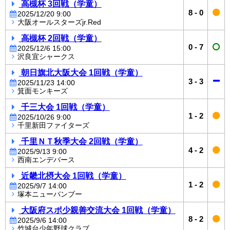
高槻杯 3回戦（学童）
8
-
0
2025/12/20 9:00
大阪オールスターズjr.Red
高槻杯 2回戦（学童）
0
-
7
2025/12/6 15:00
沢良宜シャークス
朝日旗北大阪大会 1回戦（学童）
3
-
3
2025/11/23 14:00
箕面モンキーズ
千三大会 1回戦（学童）
1
-
2
2025/10/26 9:00
千里新田ファイターズ
千里ＮＴ秋季大会 2回戦（学童）
4
-
2
2025/9/13 9:00
西南エンデバース
近畿北摂大会 1回戦（学童）
1
-
2
2025/9/7 14:00
塚本ニューバンブー
大阪府スポ少親善交流大会 1回戦（学童）
8
-
2
2025/9/6 14:00
竹城台少年野球クラブ