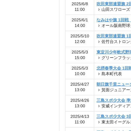
2025/6/8
吹田東部連盟旗 2
11:00
山田スワローズ
2025/6/1
なみはや旗 1回戦
14:00
オール阪南野球
2025/5/10
吹田東部連盟旗 1
12:00
佐竹台ストロン
2025/5/3
東淀川少年軟式野
15:00
グリーンフラッ
2025/5/3
北摂春季大会 1回
10:00
島本町代表
2025/4/27
朝日旗千里ニュー
13:00
箕面ジュニアー
2025/4/26
三島スポ少大会 
13:00
安威インディア
2025/4/13
三島スポ少大会 3
11:00
東太田イーグル