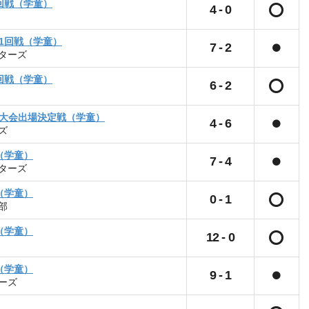
回戦（学童）
4
-
0
1回戦（学童）
7
-
2
ターズ
回戦（学童）
6
-
2
府大会出場決定戦（学童）
4
-
6
ズ
（学童）
7
-
4
ターズ
（学童）
0
-
1
部
（学童）
12
-
0
（学童）
9
-
1
ーズ