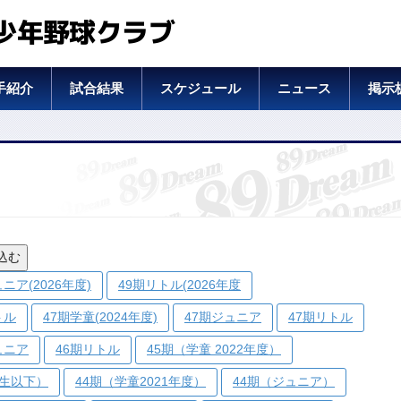
少年野球クラブ
手紹介
試合結果
スケジュール
ニュース
掲示
込む
ニア(2026年度)
49期リトル(2026年度
トル
47期学童(2024年度)
47期ジュニア
47期リトル
ュニア
46期リトル
45期（学童 2022年度）
年生以下）
44期（学童2021年度）
44期（ジュニア）