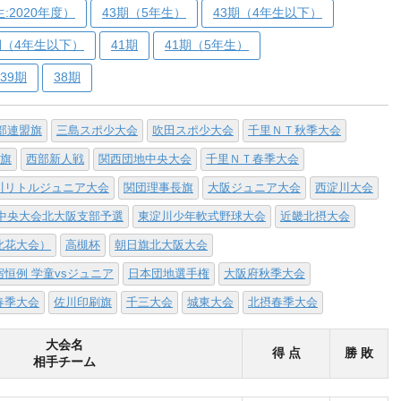
:2020年度）
43期（5年生）
43期（4年生以下）
期（4年生以下）
41期
41期（5年生）
39期
38期
部連盟旗
三島スポ少大会
吹田スポ少大会
千里ＮＴ秋季大会
旗
西部新人戦
関西団地中央大会
千里ＮＴ春季大会
川リトルジュニア大会
関団理事長旗
大阪ジュニア大会
西淀川大会
中央大会北大阪支部予選
東淀川少年軟式野球大会
近畿北摂大会
此花大会）
高槻杯
朝日旗北大阪大会
宿恒例 学童vsジュニア
日本団地選手権
大阪府秋季大会
春季大会
佐川印刷旗
千三大会
城東大会
北摂春季大会
大会名
得 点
勝 敗
相手チーム