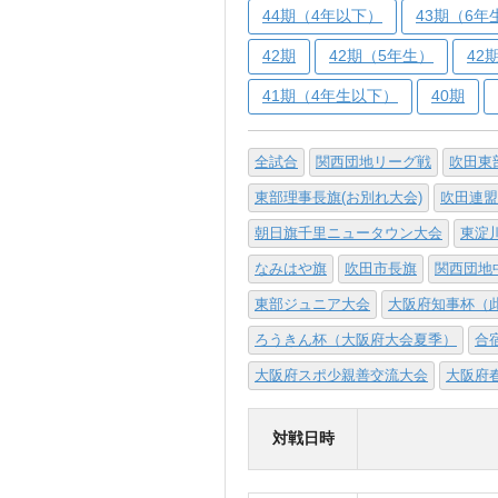
44期（4年以下）
43期（6年生
42期
42期（5年生）
42
41期（4年生以下）
40期
全試合
関西団地リーグ戦
吹田東
東部理事長旗(お別れ大会)
吹田連盟
朝日旗千里ニュータウン大会
東淀
なみはや旗
吹田市長旗
関西団地
東部ジュニア大会
大阪府知事杯（
ろうきん杯（大阪府大会夏季）
合
大阪府スポ少親善交流大会
大阪府
対戦日時