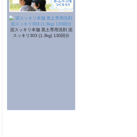
泥スッキリ本舗 黒土専用洗剤 泥
スッキリ303 (1.3kg) 130回分