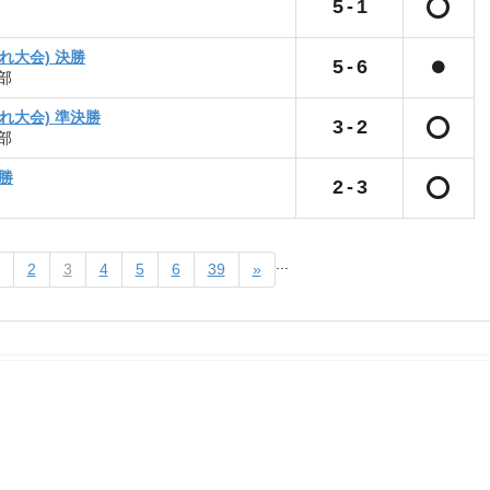
5
-
1
れ大会) 決勝
5
-
6
部
れ大会) 準決勝
3
-
2
部
勝
2
-
3
...
2
3
4
5
6
39
»