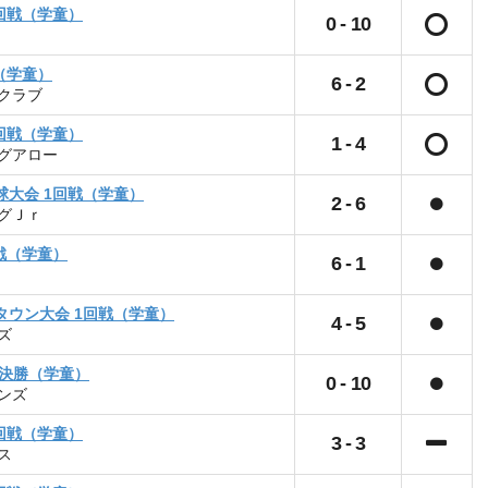
回戦（学童）
0
-
10
（学童）
6
-
2
クラブ
回戦（学童）
1
-
4
グアロー
球大会 1回戦（学童）
2
-
6
グＪｒ
戦（学童）
6
-
1
タウン大会 1回戦（学童）
4
-
5
ズ
準決勝（学童）
0
-
10
ンズ
回戦（学童）
3
-
3
ス