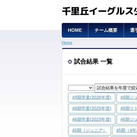
千里丘イーグルス
HOME
チーム概要
選
Home
試合結果 一覧
試合結果を年度で絞
49期学童(2026年度)
49期ジュ
48期学童(2025年度)
48期リ
46期学童(2023年度)
46期ジ
45期（ジュニア）
45期（4