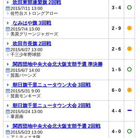
吹田東部連盟旗 2回戦
3
-
4
2015/7/11 13:00
佐竹台ストロングアロー
なみはや旗 3回戦
2
-
9
2015/7/4 13:00
美原グリーンジャガーズ
吹田市長旗 2回戦
2
-
6
2015/6/27 13:00
千三少年野球部
関西団地中央大会北大阪支部予選 準決勝
1
-
5
2015/6/7 14:00
箕面バーンズ
朝日旗千里ニュータウン大会 3回戦
6
-
0
2015/5/31 9:00
箕面モンキーズ
朝日旗千里ニュータウン大会 2回戦
4
-
4
2015/5/24 13:00
葦原南
関西団地中央大会北大阪支部予選 2回戦
4
-
0
2015/5/23 13:00
アミティエ大阪