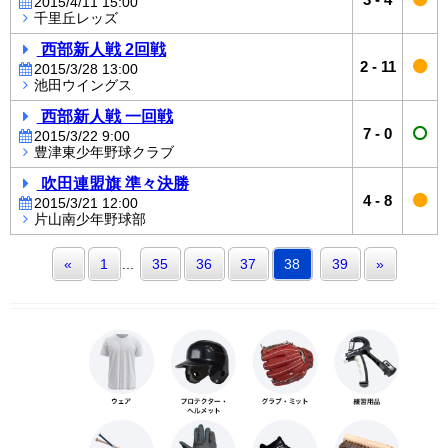
2015/4/11 15:00
千里丘レッズ
西部新人戦 2回戦
2
-
11
2015/3/28 13:00
池田ウイングス
西部新人戦 一回戦
7
-
0
2015/3/22 9:00
豊津東少年野球クラブ
吹田連盟旗 準々決勝
4
-
8
2015/3/21 12:00
片山南少年野球部
«
1
...
35
36
37
38
39
»