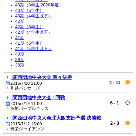
43期（6年生:2020年度）
43期（5年生）
43期（4年生以下）
42期
42期（5年生）
42期（4年生以下）
41期
41期（5年生）
41期（4年生以下）
40期
39期
38期
関西団地中央大会 準々決勝
4
-
11
2015/7/20 11:00
川越パンサーズ
関西団地中央大会 1回戦
6
-
1
2015/7/19 11:00
英彰パープルキッズ
関西団地中央大会北大阪支部予選 決勝戦
2
-
3
2015/7/12 15:00
寿栄ジャイアンツ