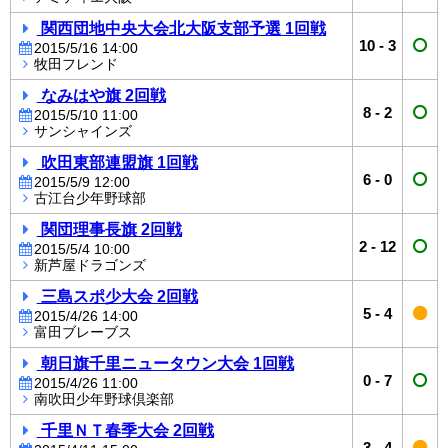
関西団地中央大会北大阪支部予選 1回戦
10
-
3
2015/5/16 14:00
牧田フレンド
なみはや旗 2回戦
8
-
2
2015/5/10 11:00
サンシャインズ
吹田東部連盟旗 1回戦
6
-
0
2015/5/9 12:00
古江台少年野球部
関団理事長旗 2回戦
2
-
12
2015/5/4 10:00
新芦屋ドラゴンズ
三島スポ少大会 2回戦
5
-
4
2015/4/26 14:00
富田ブレーブス
朝日旗千里ニュータウン大会 1回戦
0
-
7
2015/4/26 11:00
南吹田少年野球倶楽部
千里ＮＴ春季大会 2回戦
3
-
4